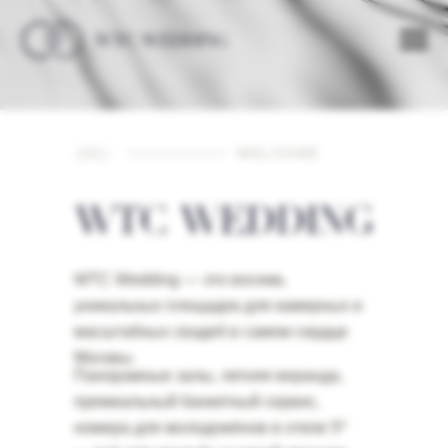
(01)
WELCOME
WTC Wedding — это восемь
уникальных площадок для камерных и
масштабных свадеб в самом сердце
Москвы.
Панорамные залы, летняя веранда,
премиальный банкетный сервис,
номера для молодожёнов в отеле 5*