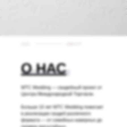
(02)
ABOUT
О НАС
WTC Wedding — свадебный проект от
Центра Международной Торговли.
Больше 10 лет WTC Wedding помогает
в реализации свадеб различного
формата — от семейных камерных до
громких масштабных.