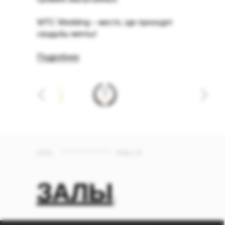
WTC Wedding – место, где проходят
свадьбы мечты!
Подробнее
(03)
HALLS
ЗАЛЫ