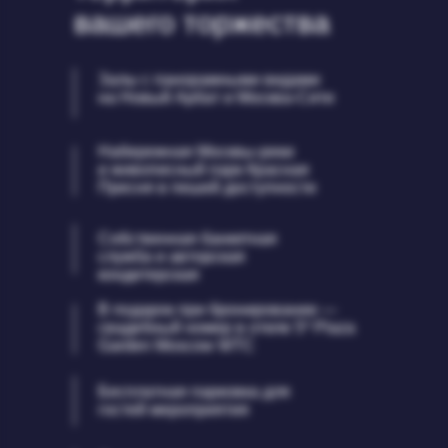
вашего торжества
Залы с панорамными видами
на Новый Арбат и Москва-Сити
Набережная Москвы-реки
и живописный парк Красная
Пресня в пешей доступности
Собственная банкетная
служба и авторская
кондитерская
В подарок при бронировании —
свадебный номер в отеле 5* Plaza
Garden Moscow WTC
Бесплатная парковка для
гостей мероприятия