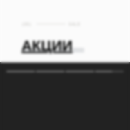
хотелось бы выразить персоналу -
банкетному менеджеру Глории, которая
сопровождала нас на протяжении всей
организации нашего торжества, всем
(05)
SALE
официантам, их обслуживание было на
высшем уровне, а также банкетному
менеджеру Кириллу❤️
АКЦИИ