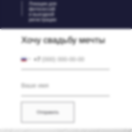
Локации для
фотосессий
и выездной
регистрации
Хочу свадьбу мечты
+7
Отправить