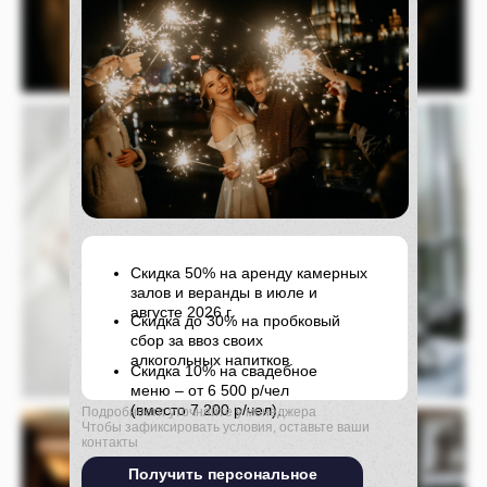
Скидка 50% на аренду камерных
залов и веранды в июле и
августе 2026 г.
Скидка до 30% на пробковый
сбор за ввоз своих
алкогольных напитков.
Скидка 10% на свадебное
меню – от 6 500 р/чел
(вместо 7 200 р/чел).
Подробности уточняйте у менеджера
Чтобы зафиксировать условия, оставьте ваши
контакты
Получить персональное