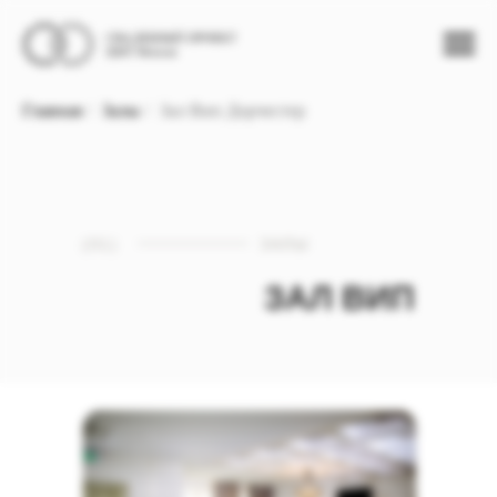
Главная
/
Залы
/
Зал Вип Дорчестер
(01)
ЗАЛЫ
ЗАЛ ВИП
ДОРЧЕСТЕР