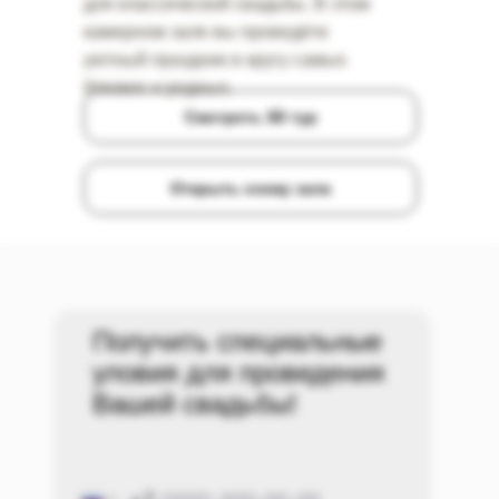
для классической свадьбы. В этом
камерном зале вы проведёте
уютный праздник в кругу самых
близких и родных.
Смотреть 3D тур
Открыть схему зала
Получить специальные
уловия для проведения
Вашей свадьбы!