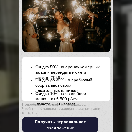
Скидка 50% на аренду камерных
залов и веранды в июле и
августе 2026 г.
Скидка до 30% на пробковый
сбор за ввоз своих
алкогольных напитков.
Скидка 10% на свадебное
меню – от 6 500 р/чел
(вместо 7 200 р/чел).
Подробности уточняйте у менеджера
Чтобы зафиксировать условия, оставьте ваши
контакты
Получить персональное
предложение