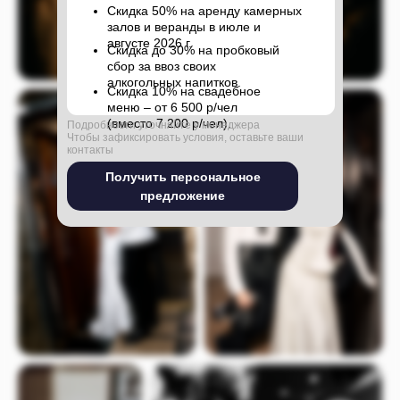
Скидка 50% на аренду камерных
залов и веранды в июле и
августе 2026 г.
Скидка до 30% на пробковый
сбор за ввоз своих
алкогольных напитков.
Скидка 10% на свадебное
меню – от 6 500 р/чел
(вместо 7 200 р/чел).
Подробности уточняйте у менеджера
Чтобы зафиксировать условия, оставьте ваши
контакты
Получить персональное
предложение