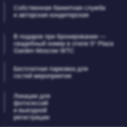
Wedding — свадебный проект от Центра
Международной Торговли.
Больше 10 лет Свадебный проект
помогает в реализации свадеб
различного формата — от семейных
камерных до громких масштабных.
Свадебный проект ЦМТ Москва – место,
где проходят свадьбы мечты!
Подробнее
(03)
ЗАЛЫ