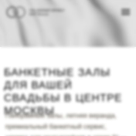
БАНКЕТНЫЕ ЗАЛЫ
ДЛЯ ВАШЕЙ
СВАДЬБЫ В ЦЕНТРЕ
МОСКВЫ
Панорамные залы, летняя веранда,
премиальный банкетный сервис,
номера для молодожёнов в отеле 5* —
всё для свадьбы в одной локации.
УЗНАТЬ СТОИМОСТЬ