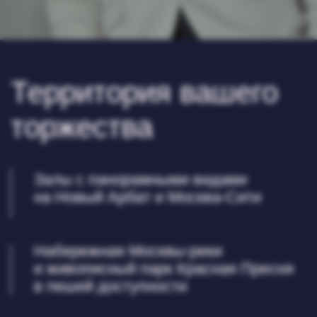
В подарок при бронировании —
свадебный номер в отеле 5* Plaza
Garden Moscow WTC
Бесплатная парковка для
гостей мероприятия
Локации для
фотосессий
и выездной
регистрации
(02)
О НАС
О НАС
Свадебный проект ЦМТ Москва | WTC