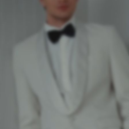
Территория вашего
торжества
Залы с панорамными видами
на Новый Арбат и Москва-Сити
Набережная Москвы-реки
и живописный парк Красная Пресня
в пешей доступности
Собственная банкетная служба
и авторская кондитерская