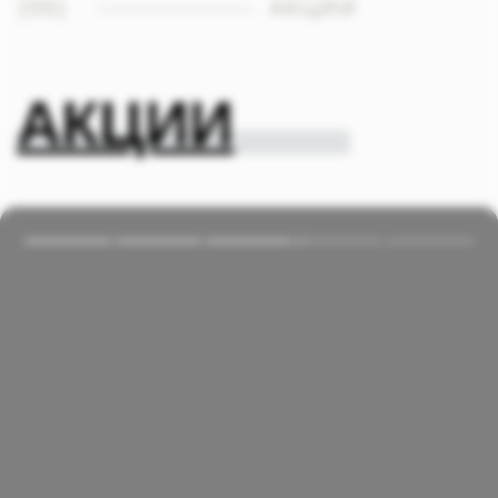
официантам, их обслуживание было на
высшем уровне, а также банкетному
менеджеру Кириллу❤️